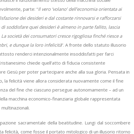
ofondisce il funzionamento stesso della macchina sociale
volmente, parte: “
Il vero ‘volano’ dell’economia orientata ai
fazione dei desideri e dal costante rinnovarsi e rafforzarsi
 di soddisfare quei desideri è almeno in parte fallito, lascia
. La società dei consumatori cresce rigogliosa finché riesce a
i, e dunque la loro infelicità
”. A fronte dello statuto illusorio
uttosto renderci intenzionalmente insoddisfatti per farci
ristianesimo chiede quell’atto di fiducia consistente
nore Gesù per poter partecipare anche alla sua gloria. Pensata in
no, la felicità viene allora considerata nuovamente come il fine
arenza del fine che ciascuno persegue autonomamente – ad un
ella macchina economico-finanziaria globale rappresentata
 multinazionali.
icipazione sacramentale della beatitudine. Lungi dal soccombere
sta felicità, come fosse il portato mitologico di un illusorio ritorno