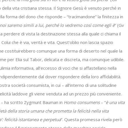
nso della vita cristiana stessa. Il Signore Gesù è venuto perché in
ella forma del dono che risponde – “tracimandone” la finitezza in
noi saremo simili a lui, perché lo vedremo così come egli è
” (Gv
 perdere di vista la destinazione stessa alla quale ci chiama il
 Colui che è via, verità e vita. Quest’oblio non lascia spazio
he costituirebbero comunque una forma di deserto nel quale la
e per Elia sul Tabor, delicata e discreta, ma comunque udibile.
limia informativa, all’eccesso di voci che si affastellano nella
 indipendentemente dal dover rispondere della loro affidabilità.
ostra società consumista, in cui – all’interno di una solitudine
licità laddove gli viene venduta ad un prezzo più conveniente.
” – ha scritto Zygmunt Bauman in
Homo consumens
– “
è una vita
ietà della storia umana che prometta la felicità nella vita
a’: felicità istantanea e perpetua
”. Questa promessa rivela però