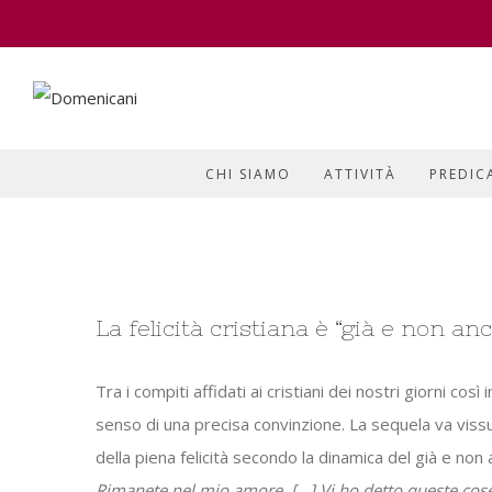
CHI SIAMO
ATTIVITÀ
PREDIC
View
La felicità cristiana è “già e non an
Larger
Image
Tra i compiti affidati ai cristiani dei nostri giorni così
senso di una precisa convinzione. La sequela va vissu
della piena felicità secondo la dinamica del già e non 
Rimanete nel mio amore. […] Vi ho detto queste cose p