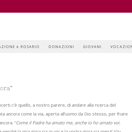
AZIONE e ROSARIO
DONAZIONI
GIOVANI
VOCAZIO
cora”
 incerti c’è quello, a nostro parere, di andare alla ricerca del
ta ancora come la via, aperta all’uomo da Dio stesso, per fruire
ancora. “
Come il Padre ha amato me, anche io ho amato voi.
erché la mia gioia sia in voi e la vostra gioia sia piena
” (Gv