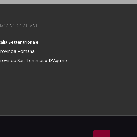
ROVINCE ITALIANE
talia Settentrionale
rovincia Romana
rovincia San Tommaso D'Aquino