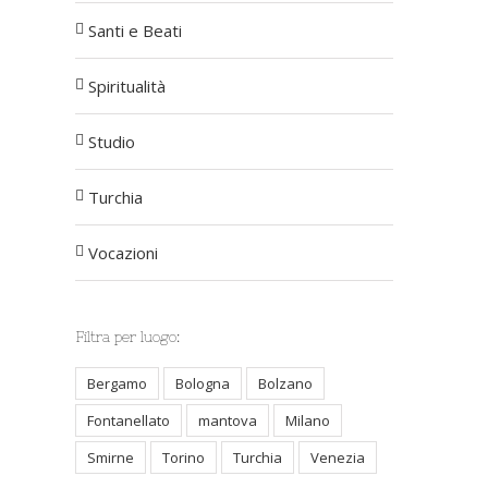
Santi e Beati
Spiritualità
Studio
Turchia
Vocazioni
Filtra per luogo:
Bergamo
Bologna
Bolzano
Fontanellato
mantova
Milano
Smirne
Torino
Turchia
Venezia