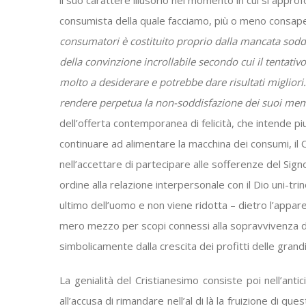
il suo carattere illusorio nel momento in cui si appr
consumista della quale facciamo, più o meno consape
consumatori è costituito proprio dalla mancata soddis
della convinzione incrollabile secondo cui il tentativo
molto a desiderare e potrebbe dare risultati migliori
rendere perpetua la non-soddisfazione dei suoi membr
dell’offerta contemporanea di felicità, che intende pi
continuare ad alimentare la macchina dei consumi, il C
nell’accettare di partecipare alle sofferenze del Sig
ordine alla relazione interpersonale con il Dio uni-tri
ultimo dell’uomo e non viene ridotta – dietro l’app
mero mezzo per scopi connessi alla sopravvivenza d
simbolicamente dalla crescita dei profitti delle grandi
La genialità del Cristianesimo consiste poi nell’ant
all’accusa di rimandare nell’al di là la fruizione di que