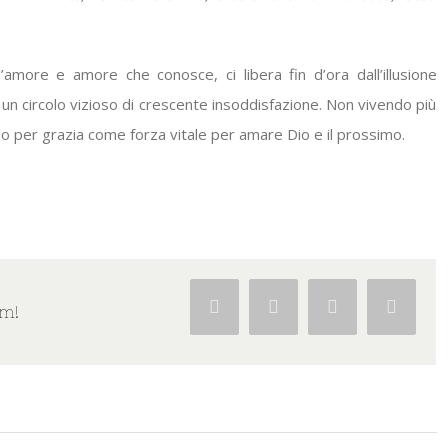
more e amore che conosce, ci libera fin d’ora dall’illusione
 un circolo vizioso di crescente insoddisfazione. Non vivendo più
o per grazia come forza vitale per amare Dio e il prossimo.
Facebook
Twitter
Google+
Pintere
rm!