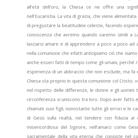
all’età dell’oro, la Chiesa ce ne offre una signi
nell’Eucaristia. La vita di grazia, che viene alimenta
di pregustare la beatitudine celeste, facendo esperie
conoscenza che avremo quando saremo simili a Lui
lasciarsi amare e di apprendere a poco a poco ad am
nella comunione che infatti anticipiamo ciò che siam
anche esseri fatti di tempo come gli umani, perché r
esperienza di un abbraccio che non esclude, ma fa e
Chiesa sta proprio in questa comunione col Cristo, v
nel rispetto delle differenze, le donne e gli uomini tr
circonferenza si uniscono tra loro. Dopo aver fatto
chiamati suoi figli, nonostante tutte gli errori e le ca
di Gesù sulla realtà, nel tendere con fiducia al
misericordiosa del Signore, nell’amarci come Ges
sacramentale della vita eterna che consiste nel c