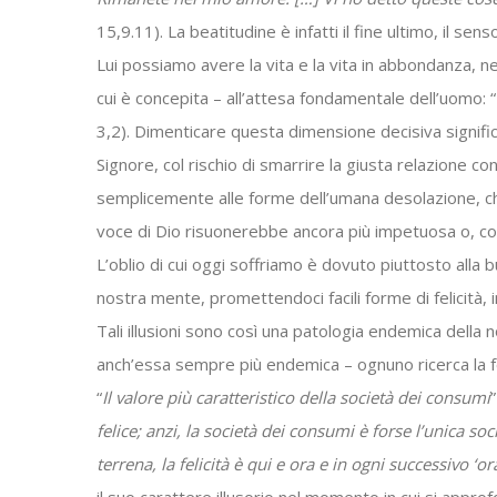
15,9.11). La beatitudine è infatti il fine ultimo, il se
Lui possiamo avere la vita e la vita in abbondanza, n
cui è concepita – all’attesa fondamentale dell’uomo: “
3,2). Dimenticare questa dimensione decisiva significa
Signore, col rischio di smarrire la giusta relazione con
semplicemente alle forme dell’umana desolazione, c
voce di Dio risuonerebbe ancora più impetuosa o, com
L’oblio di cui oggi soffriamo è dovuto piuttosto alla bu
nostra mente, promettendoci facili forme di felicità,
Tali illusioni sono così una patologia endemica della n
anch’essa sempre più endemica – ognuno ricerca la fe
“
Il valore più caratteristico della società dei consumi
felice; anzi, la società dei consumi è forse l’unica soc
terrena, la felicità è qui e ora e in ogni successivo ‘or