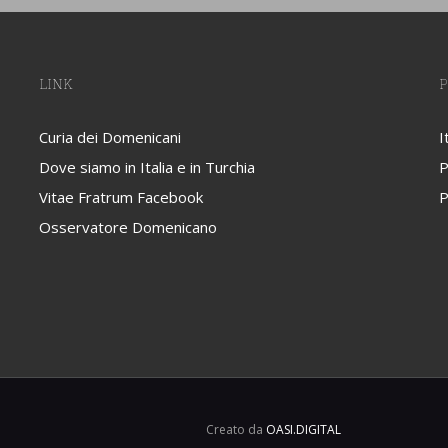
LINK
P
Curia dei Domenicani
I
Dove siamo in Italia e in Turchia
P
Vitae Fratrum Facebook
P
Osservatore Domenicano
Creato da
OASI.DIGITAL