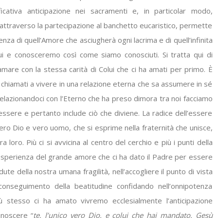
ficativa anticipazione nei sacramenti e, in particolar modo,
ta attraverso la partecipazione al banchetto eucaristico, permette
nza di quell’Amore che asciugherà ogni lacrima e di quell’infinita
 e conosceremo così come siamo conosciuti. Si tratta qui di
are con la stessa carità di Colui che ci ha amati per primo. È
o chiamati a vivere in una relazione eterna che sa assumere in sé
elazionandoci con l’Eterno che ha preso dimora tra noi facciamo
ssere e pertanto include ciò che diviene. La radice dell’essere
ero Dio e vero uomo, che si esprime nella fraternità che unisce,
a loro. Più ci si avvicina al centro del cerchio e più i punti della
 esperienza del grande amore che ci ha dato il Padre per essere
dute della nostra umana fragilità, nell’accogliere il punto di vista
 conseguimento della beatitudine confidando nell’onnipotenza
ù stesso ci ha amato vivremo ecclesialmente l’anticipazione
onoscere “
te, l’unico vero Dio, e colui che hai mandato, Gesù