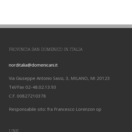
PROVINCIA SAN DOMENICO IN ITALIA
norditalia@domenicani.it
Via Giuseppe Antonio Sassi, 3, MILANO, MI 20123
Tel/Fax 02-48.02.13.93
C.F. 00827210378
Responsabile sito: fra Francesco Lorenzon op
LINK