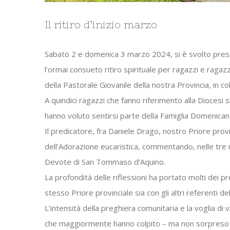
Il ritiro d’inizio marzo
Sabato 2 e domenica 3 marzo 2024, si è svolto press
l’ormai consueto ritiro spirituale per ragazzi e raga
della Pastorale Giovanile della nostra Provincia, in c
A quindici ragazzi che fanno riferimento alla Diocesi si
hanno voluto sentirsi parte della Famiglia Domenican
Il predicatore, fra Daniele Drago, nostro Priore provin
dell’Adorazione eucaristica, commentando, nelle tre r
Devote di San Tommaso d’Aquino.
La profondità delle riflessioni ha portato molti dei p
stesso Priore provinciale sia con gli altri referenti d
L’intensità della preghiera comunitaria e la voglia di
che maggiormente hanno colpito – ma non sorpreso – d