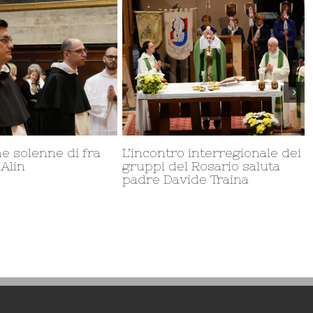
Nuove nomine della
Professione semplice
rovincia San Domenico in
cinque frati domenic
talia
Milano