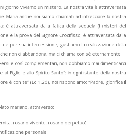
ni giorno viviamo un mistero. La nostra vita è attraversata
ome Maria anche noi siamo chiamati ad intrecciare la nostra
a; è attraversata dalla fatica della sequela (i misteri del
ione e la prova del Signore Crocifisso; è attraversata dalla
ia e per sua intercessione, gustiamo la realizzazione della
– che non ci abbandona, ma ci chiama con sé eternamente.
 diversi e così complementari, non dobbiamo mai dimenticarci
e al Figlio e allo Spirito Santo”: in ogni istante della nostra
re è con te” (Lc 1,26), noi rispondiamo: “Padre, glorifica il
olato mariano, attraverso:
ernita, rosario vivente, rosario perpetuo)
antificazione personale