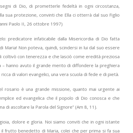
 disegni di Dio, di prometterle fedeltà in ogni circostanza,
ella sua protezione, convinti che Ella ci otterrà dal suo Figlio
vanni Paolo II, 26 ottobre 1997)
 predicatore infaticabile dalla Misericordia di Dio fatta
i Maria! Non poteva, quindi, scindersi in lui dal suo essere
li coltivò con tenerezza e che lasciò come eredità preziosa
hiesa – hanno avuto il grande merito di diffondere la preghiera
ricca di valori evangelici, una vera scuola di fede e di pietà.
el rosario è una grande missione, quanto mai urgente ai
semplice ed evangelica che il popolo di Dio conosca e che
a di ascoltare la Parola del Signore” (Am 8, 11).
gioia, dolore e gloria. Noi siamo conviti che in ogni istante
 il frutto benedetto di Maria, colei che per prima si fa sua