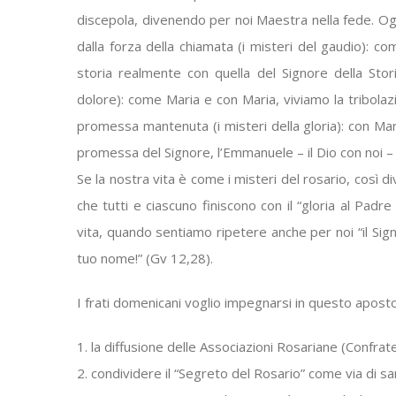
discepola, divenendo per noi Maestra nella fede. Og
dalla forza della chiamata (i misteri del gaudio): c
storia realmente con quella del Signore della Stori
dolore): come Maria e con Maria, viviamo la tribolaz
promessa mantenuta (i misteri della gloria): con Mar
promessa del Signore, l’Emmanuele – il Dio con noi 
Se la nostra vita è come i misteri del rosario, così
che tutti e ciascuno finiscono con il “gloria al Padre 
vita, quando sentiamo ripetere anche per noi “il Signo
tuo nome!” (Gv 12,28).
I frati domenicani voglio impegnarsi in questo apost
1. la diffusione delle Associazioni Rosariane (Confrat
2. condividere il “Segreto del Rosario” come via di s