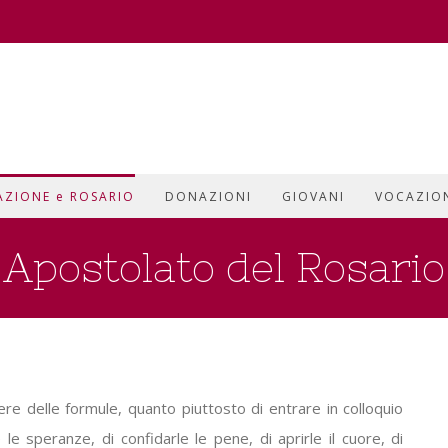
AZIONE e ROSARIO
DONAZIONI
GIOVANI
VOCAZIO
Apostolato del Rosario
tere delle formule, quanto piuttosto di entrare in colloquio
 le speranze, di confidarle le pene, di aprirle il cuore, di