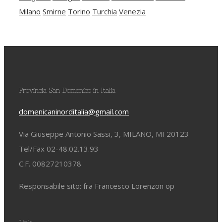
Milano
Smirne
Torino
Turchia
Venezia
Provincia San Domenico in Italia
domenicaninorditalia@gmail.com
Via Giuseppe Antonio Sassi, 3, MILANO, MI 20123
Tel/Fax 02-48.02.13.93
C.F. 00827210378
Responsabile sito: fra Francesco Lorenzon op