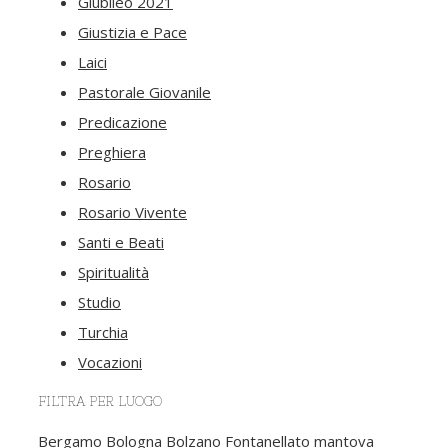
Giubileo 2021
Giustizia e Pace
Laici
Pastorale Giovanile
Predicazione
Preghiera
Rosario
Rosario Vivente
Santi e Beati
Spiritualità
Studio
Turchia
Vocazioni
FILTRA PER LUOGO
Bergamo
Bologna
Bolzano
Fontanellato
mantova