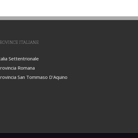
ROVINCE ITALIANE
talia Settentrionale
rovincia Romana
rovincia San Tommaso D'Aquino