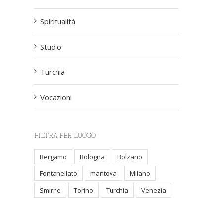
Spiritualità
Studio
Turchia
Vocazioni
FILTRA PER LUOGO
Bergamo
Bologna
Bolzano
Fontanellato
mantova
Milano
Smirne
Torino
Turchia
Venezia