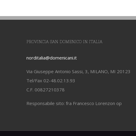
PROVINCIA SAN DOMENICO IN ITALIA
norditalia@domenicani.it
Via Giuseppe Antonio Sassi, 3, MILANO, MI 20123
Tel/Fax 02-48.02.13.93
C.F. 00827210378
Responsabile sito: fra Francesco Lorenzon op