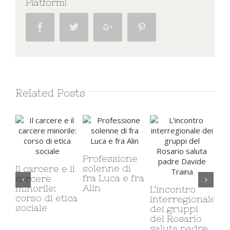
Platform!
Facebook
Twitter
Google+
Pinterest
Related Posts
Ve
no
Professione
solenne di
Il carcere e il
fra Luca e fra
carcere
Alin
minorile:
L’incontro
corso di etica
interregionale
sociale
dei gruppi
del Rosario
saluta padre