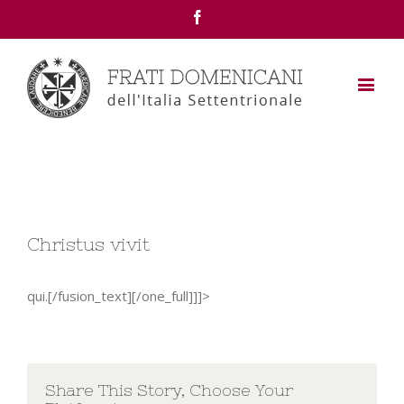
Facebook
View
Christus vivit
Larger
Image
qui.[/fusion_text][/one_full]]]>
Share This Story, Choose Your