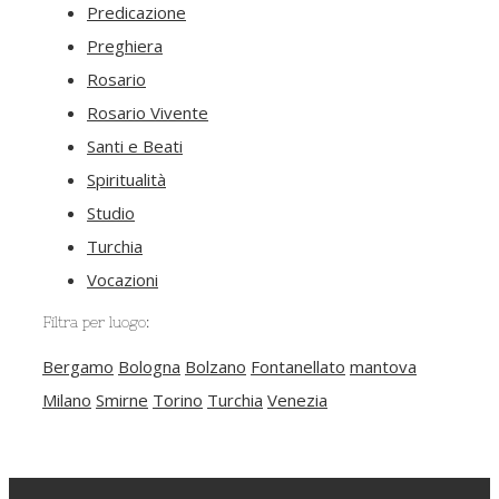
Predicazione
Preghiera
Rosario
Rosario Vivente
Santi e Beati
Spiritualità
Studio
Turchia
Vocazioni
Filtra per luogo:
Bergamo
Bologna
Bolzano
Fontanellato
mantova
Milano
Smirne
Torino
Turchia
Venezia