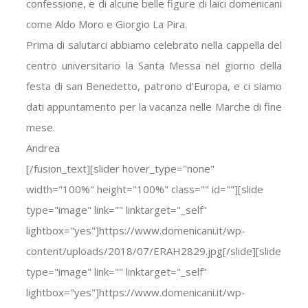
confessione, e di alcune belle figure di laici domenicani
come Aldo Moro e Giorgio La Pira.
Prima di salutarci abbiamo celebrato nella cappella del
centro universitario la Santa Messa nel giorno della
festa di san Benedetto, patrono d’Europa, e ci siamo
dati appuntamento per la vacanza nelle Marche di fine
mese.
Andrea
[/fusion_text][slider hover_type="none"
width="100%" height="100%" class="" id=""][slide
type="image" link="" linktarget="_self"
lightbox="yes"]https://www.domenicani.it/wp-
content/uploads/2018/07/ERAH2829.jpg[/slide][slide
type="image" link="" linktarget="_self"
lightbox="yes"]https://www.domenicani.it/wp-