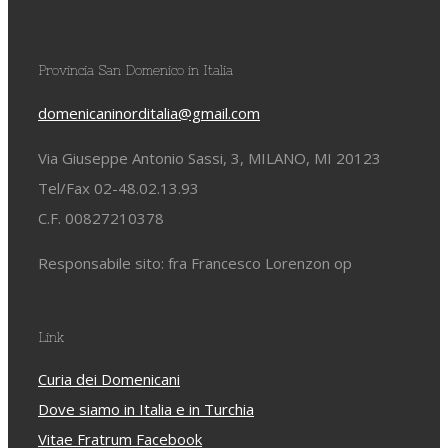
Provincia San Domenico in Italia
domenicaninorditalia@gmail.com
Via Giuseppe Antonio Sassi, 3, MILANO, MI 20123
Tel/Fax 02-48.02.13.93
C.F. 00827210378
Responsabile sito: fra Francesco Lorenzon op
Link
Curia dei Domenicani
Dove siamo in Italia e in Turchia
Vitae Fratrum Facebook