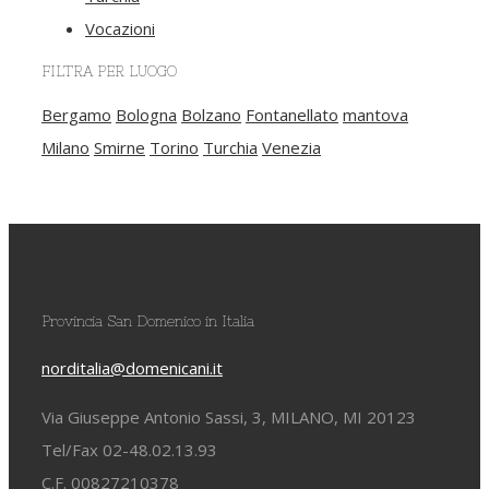
Vocazioni
FILTRA PER LUOGO
Bergamo
Bologna
Bolzano
Fontanellato
mantova
Milano
Smirne
Torino
Turchia
Venezia
Provincia San Domenico in Italia
norditalia@domenicani.it
Via Giuseppe Antonio Sassi, 3, MILANO, MI 20123
Tel/Fax 02-48.02.13.93
C.F. 00827210378