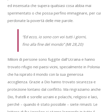
ed insensata che supera qualsiasi cosa abbia mai
sperimentato o che possa perfino immaginare, per cui
perdonate la povertà delle mie parole.
“
Ed ecco, io sono con voi tutti i giorni,
fino alla fine del mondo”
(
Mt
28,20)
Milioni di persone sono fuggite dall’Ucraina e hanno
trovato rifugio nei paesi vicini, specialmente in Polonia
che ha ispirato il mondo con la sua generosa
accoglienza. Grazie a Dio hanno trovato sicurezza e
protezione lontano dal conflitto. Ma ringraziamo anche
Dio, fratelli e sorelle ucraini e polacchi, religiosi e laici,
perché – quando è stato possibile – siete rimasti. Le
lettere di fra Jarosław si stanno leggendo in tutto il