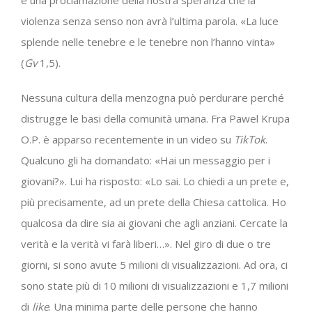
è una proclamazione della nostra speranza che la
violenza senza senso non avrà l’ultima parola. «La luce
splende nelle tenebre e le tenebre non l’hanno vinta»
(
Gv
1,5).
Nessuna cultura della menzogna può perdurare perché
distrugge le basi della comunità umana. Fra Pawel Krupa
O.P. è apparso recentemente in un video su
TikTok
.
Qualcuno gli ha domandato: «Hai un messaggio per i
giovani?». Lui ha risposto: «Lo sai. Lo chiedi a un prete e,
più precisamente, ad un prete della Chiesa cattolica. Ho
qualcosa da dire sia ai giovani che agli anziani. Cercate la
verità e la verità vi farà liberi…». Nel giro di due o tre
giorni, si sono avute 5 milioni di visualizzazioni. Ad ora, ci
sono state più di 10 milioni di visualizzazioni e 1,7 milioni
di
like
. Una minima parte delle persone che hanno