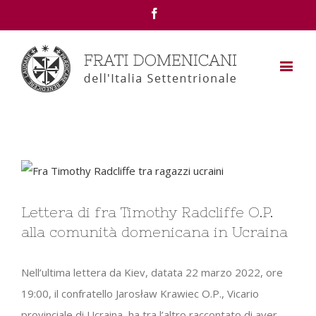
Facebook
View
Larger
Lettera di fra Timothy Radcliffe O.P.
Image
alla comunità domenicana in Ucraina
Nell’ultima lettera da Kiev, datata 22 marzo 2022, ore
19:00, il confratello Jarosław Krawiec O.P., Vicario
provinciale di Ucraina, ha tra l’altro raccontato di aver