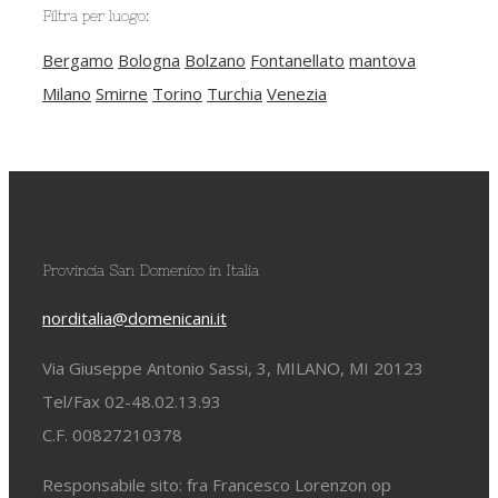
Filtra per luogo:
Bergamo
Bologna
Bolzano
Fontanellato
mantova
Milano
Smirne
Torino
Turchia
Venezia
Provincia San Domenico in Italia
norditalia@domenicani.it
Via Giuseppe Antonio Sassi, 3, MILANO, MI 20123
Tel/Fax 02-48.02.13.93
C.F. 00827210378
Responsabile sito: fra Francesco Lorenzon op