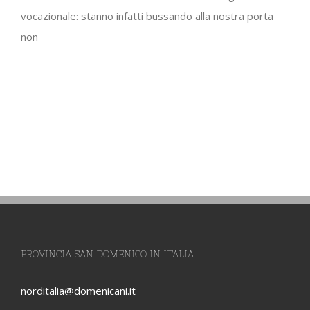
vocazionale: stanno infatti bussando alla nostra porta
non
PROVINCIA SAN DOMENICO IN ITALIA
norditalia@domenicani.it