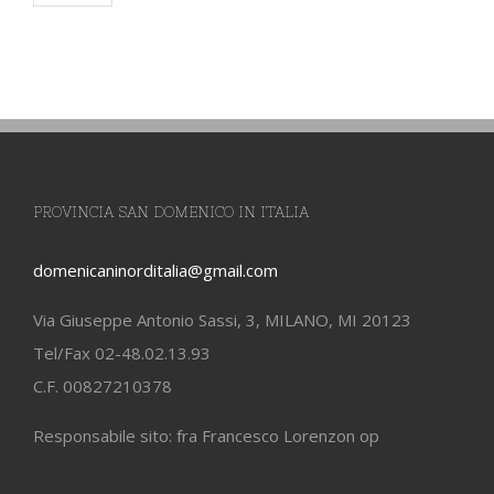
PROVINCIA SAN DOMENICO IN ITALIA
domenicaninorditalia@gmail.com
Via Giuseppe Antonio Sassi, 3, MILANO, MI 20123
Tel/Fax 02-48.02.13.93
C.F. 00827210378
Responsabile sito: fra Francesco Lorenzon op