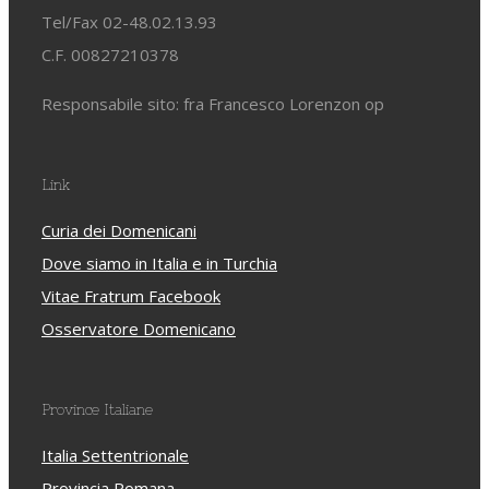
Tel/Fax 02-48.02.13.93
C.F. 00827210378
Responsabile sito: fra Francesco Lorenzon op
Link
Curia dei Domenicani
Dove siamo in Italia e in Turchia
Vitae Fratrum Facebook
Osservatore Domenicano
Province Italiane
Italia Settentrionale
Provincia Romana