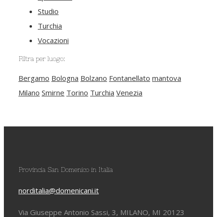
Studio
Turchia
Vocazioni
Filtra per luogo:
Bergamo
Bologna
Bolzano
Fontanellato
mantova
Milano
Smirne
Torino
Turchia
Venezia
Provincia San Domenico in Italia
norditalia@domenicani.it
Via Giuseppe Antonio Sassi, 3, MILANO, MI 20123