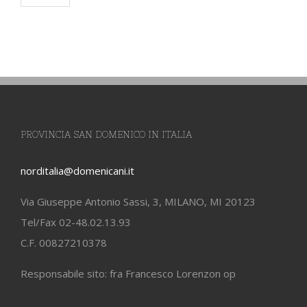
PROVINCIA SAN DOMENICO IN ITALIA
norditalia@domenicani.it
Via Giuseppe Antonio Sassi, 3, MILANO, MI 20123
Tel/Fax 02-48.02.13.93
C.F. 00827210378
Responsabile sito: fra Francesco Lorenzon op