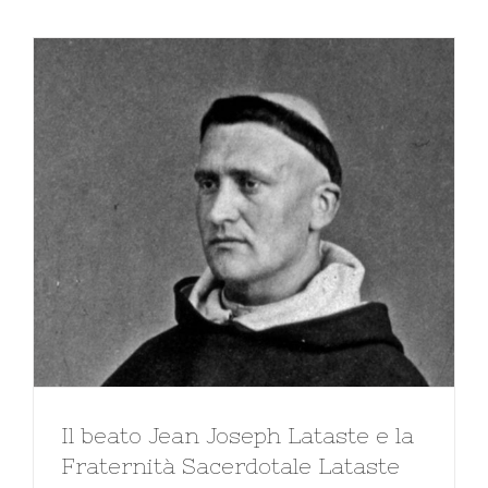
Il beato Jean Joseph Lataste e la
Fraternità Sacerdotale Lataste