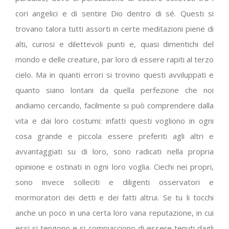
cori angelici e di sentire Dio dentro di sé. Questi si
trovano talora tutti assorti in certe meditazioni piene di
alti, curiosi e dilettevoli punti e, quasi dimentichi del
mondo e delle creature, par loro di essere rapiti al terzo
cielo. Ma in quanti errori si trovino questi avviluppati e
quanto siano lontani da quella perfezione che noi
andiamo cercando, facilmente si può comprendere dalla
vita e dai loro costumi: infatti questi vogliono in ogni
cosa grande e piccola essere preferiti agli altri e
avvantaggiati su di loro, sono radicati nella propria
opinione e ostinati in ogni loro voglia. Ciechi nei propri,
sono invece solleciti e diligenti osservatori e
mormoratori dei detti e dei fatti altrui. Se tu li tocchi
anche un poco in una certa loro vana reputazione, in cui
essi si tengono e si compiacciono di essere tenuti dagli