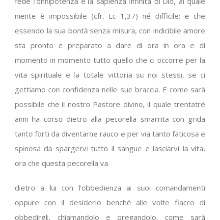
fede l’onnipotenza e la sapienza infinita di Dio, al quale
niente è impossibile (cfr. Lc 1,37) né difficile; e che
essendo la sua bontà senza misura, con indicibile amore
sta pronto e preparato a dare di ora in ora e di
momento in momento tutto quello che ci occorre per la
vita spirituale e la totale vittoria su noi stessi, se ci
gettiamo con confidenza nelle sue braccia. E come sarà
possibile che il nostro Pastore divino, il quale trentatré
anni ha corso dietro alla pecorella smarrita con grida
tanto forti da diventarne rauco e per via tanto faticosa e
spinosa da spargervi tutto il sangue e lasciarvi la vita,
ora che questa pecorella va
dietro a lui con l’obbedienza ai suoi comandamenti
oppure con il desiderio benché alle volte fiacco di
obbedirgli, chiamandolo e pregandolo, come sarà