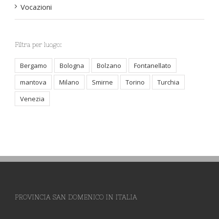
Vocazioni
Filtra per luogo:
Bergamo
Bologna
Bolzano
Fontanellato
mantova
Milano
Smirne
Torino
Turchia
Venezia
PROVINCIA SAN DOMENICO IN ITALIA