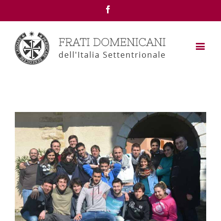
Facebook
View
Larger
Image