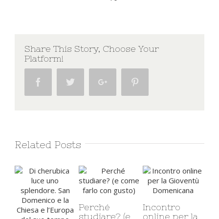
Share This Story, Choose Your
Platform!
Facebook
Twitter
Google+
Pinterest
Related Posts
Rit
sp
Perché
Incontro
gi
studiare? (e
online per la