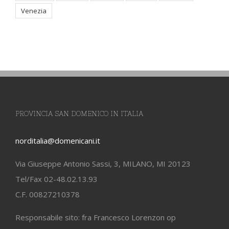
Venezia
PROVINCIA SAN DOMENICO IN ITALIA
norditalia@domenicani.it
Via Giuseppe Antonio Sassi, 3, MILANO, MI 20123
Tel/Fax 02-48.02.13.93
C.F. 00827210378
Responsabile sito: fra Francesco Lorenzon op