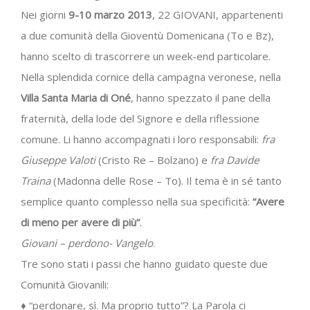
Nei giorni
9-10 marzo 2013
, 22 GIOVANI, appartenenti
a due comunità della Gioventù Domenicana (To e Bz),
hanno scelto di trascorrere un week-end particolare.
Nella splendida cornice della campagna veronese, nella
Villa Santa Maria di Oné
, hanno spezzato il pane della
fraternità, della lode del Signore e della riflessione
comune. Li hanno accompagnati i loro responsabili:
fra
Giuseppe Valoti
(Cristo Re – Bolzano) e
fra Davide
Traina
(Madonna delle Rose – To). Il tema è in sé tanto
semplice quanto complesso nella sua specificità:
“Avere
di meno per avere di più”
.
Giovani – perdono- Vangelo
.
Tre sono stati i passi che hanno guidato queste due
Comunità Giovanili:
♦ “perdonare, sì. Ma proprio tutto”? La Parola ci