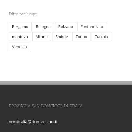
Filtra per luogo:
Bergamo
Bologna
Bolzano
Fontanellato
mantova
Milano
Smirne
Torino
Turchia
Venezia
PROVINCIA SAN DOMENICO IN ITALIA
norditalia@domenicani.it