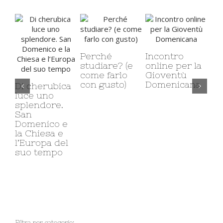
Rit
sp
Perché
Incontro
gi
studiare? (e
online per la
come farlo
Gioventù
con gusto)
Domenicana
Di cherubica
luce uno
splendore.
San
Domenico e
la Chiesa e
l’Europa del
suo tempo
Filtra per categorie: