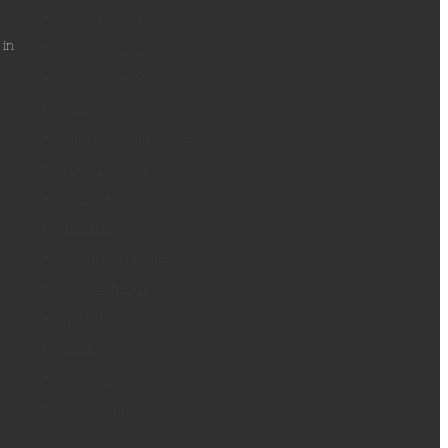
Giubileo 2016
Giubileo 2021
 in
Giustizia e Pace
Laici
Pastorale Giovanile
Predicazione
Preghiera
Rosario
Rosario Vivente
Santi e Beati
Spiritualità
Studio
Turchia
Vocazioni
Filtra per luogo: