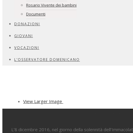
Rosario Vivente dei bambini
Documenti
DONAZIONI
GIOVANI
VOCAZIONI
L’OSSERVATORE DOMENICANO
View Larger Image
Se Dio si facesse un selfie, vedremmo 
L’8 dicembre 2016, nel giorno della solennità dell’Immacola