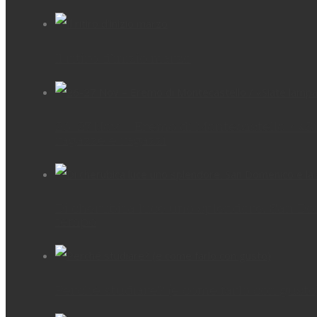
Il ritiro d’inizio marzo
26-27 Nov – Eremo di Montecastello / «Sia
ragazze e ragazzi
Di cherubica luce uno splendore. San Dom
tempo
Perché studiare? (e come farlo con gusto