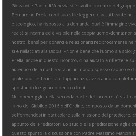
Giovanni e Paolo di Venezia si è svolto l’incontro del grup
Bernardino Prella con il suo stile leggero e accattivante nell
e teologico, ha risposto alla domanda: qual è l’immagine viv
realtà si incarna ed è visibile nella coppia uomo-donna: non 
nostro, bensì per donarci e relazionarci reciprocamente nell
si è riallacciati alla Bibbia: «Non è bene che l’uomo sia solo: 
Prella, anche in questo incontro, ci ha aiutato a riflettere 
autentico della nostra vita, in un mondo spesso caotico e chi
quali sono l’esteriorità e l’apparenza, azzerando completament
spostando lo sguardo dentro di noi.
Nel pomeriggio, nella seconda parte dell’incontro, è stato ap
l’inno del Giubileo 2016 dell’Ordine, composto da un domeni
soffermandosi in particolare sulla missione del prædicare, c
appunto dei Predicatori. Lo studio e la predicazione agli alt
questo spunto la discussione con Padre Massimo Mancini si è 