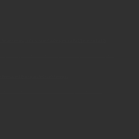
te lampade accese», ritiro spirituale per
enico e la Chiesa e l’Europa del suo
)