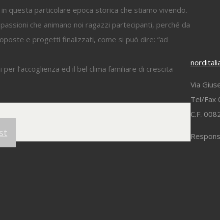
 in questa particolare epoca storica che stiamo vivendo.
 le passioni che animano noi ragazzi partecipanti, perché da
roposte e progetti finalizzati, come si può dire: “ad
nordital
er l’accoglienza ed il bel clima familiare di crescita
Via Gius
Tel/Fax 
C.F. 00
st
Responsa