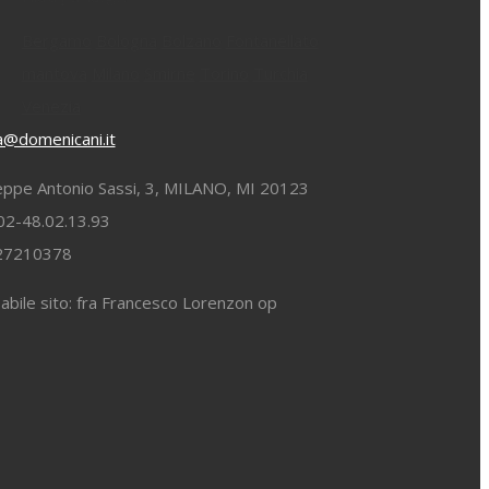
Bergamo
Bologna
Bolzano
Fontanellato
mantova
Milano
Smirne
Torino
Turchia
Venezia
ia@domenicani.it
eppe Antonio Sassi, 3, MILANO, MI 20123
02-48.02.13.93
827210378
bile sito: fra Francesco Lorenzon op