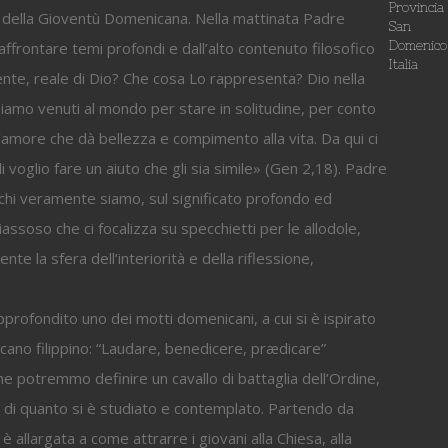
Provincia
po della Gioventù Domenicana. Nella mattinata Padre
San
’affrontare temi profondi e dall’alto contenuto filosofico
Domenico
Italia
ente, reale di Dio? Che cosa Lo rappresenta? Dio nella
siamo venuti al mondo per stare in solitudine, per conto
’amore che dà bellezza e compimento alla vita. Da qui ci
gli voglio fare un aiuto che gli sia simile» (Gen 2,18). Padre
su chi veramente siamo, sul significato profondo ed
assoso che ci focalizza su specchietti per le allodole,
e la sfera dell’interiorità e della riflessione,
profondito uno dei motti domenicani, a cui si è ispirato
cano filippino: “Laudare, benedicere, prædicare”
he potremmo definire un cavallo di battaglia dell’Ordine,
ri di quanto si è studiato e contemplato. Partendo da
allargata a come attrarre i giovani alla Chiesa, alla