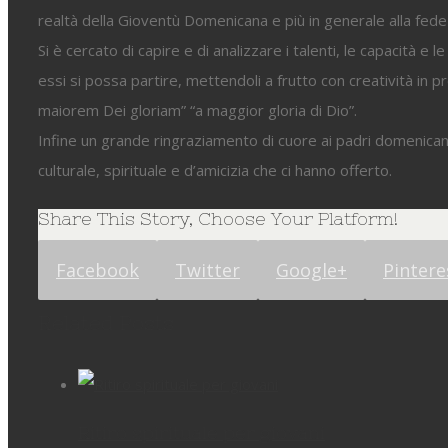
realtà della Gioventù Domenicana e più in generale alla fede
Si è cercato di capire e di analizzare i talenti, le capacità e
essi si possa partire, mettendoli a frutto con creatività in p
maiorem Dei gloriam” “a maggior gloria di Dio”.
Infine un grande ringraziamento di cuore ai padri domenicani p
culturale, spirituale e d’amicizia che ci hanno offerto.
Share This Story, Choose Your Platform!
Facebook
Twitter
Google+
Pintere
Related Posts
Ritiro spirituale per giovani