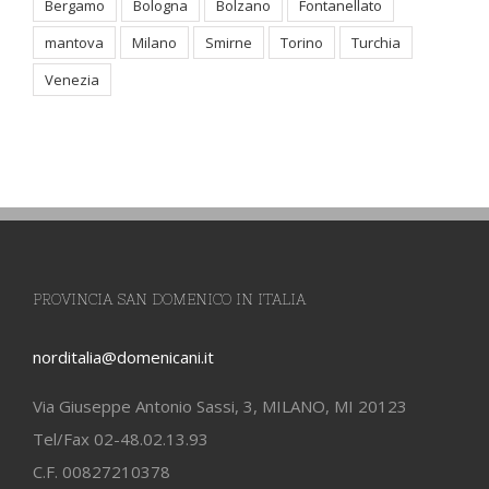
Bergamo
Bologna
Bolzano
Fontanellato
mantova
Milano
Smirne
Torino
Turchia
Venezia
PROVINCIA SAN DOMENICO IN ITALIA
norditalia@domenicani.it
Via Giuseppe Antonio Sassi, 3, MILANO, MI 20123
Tel/Fax 02-48.02.13.93
C.F. 00827210378