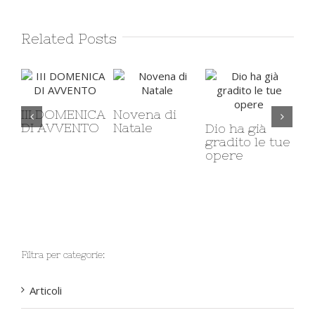
Related Posts
III DOMENICA
Novena di
DI AVVENTO
Natale
Dio ha già
gradito le tue
Cri
opere
Sm
Do
po
Filtra per categorie:
Articoli