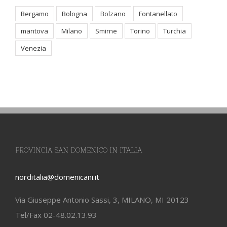
Bergamo
Bologna
Bolzano
Fontanellato
mantova
Milano
Smirne
Torino
Turchia
Venezia
PROVINCIA SAN DOMENICO IN ITALIA
norditalia@domenicani.it
Via Giuseppe Antonio Sassi, 3, MILANO, MI 20123
Tel/Fax 02-48.02.13.93