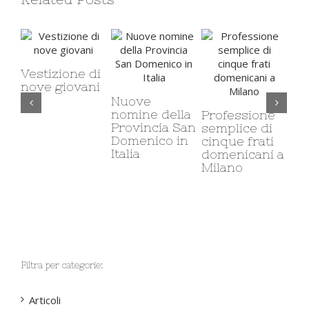
Vestizione di
nove giovani
Nuove
Il 
nomine della
Professione
ca
Provincia San
semplice di
mi
Domenico in
cinque frati
co
Italia
domenicani a
so
Milano
Filtra per categorie:
Articoli