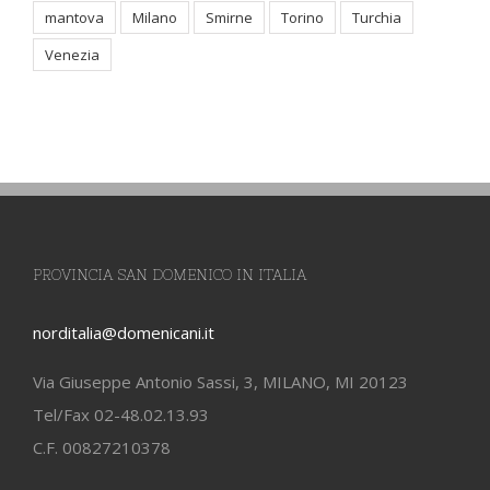
mantova
Milano
Smirne
Torino
Turchia
Venezia
PROVINCIA SAN DOMENICO IN ITALIA
norditalia@domenicani.it
Via Giuseppe Antonio Sassi, 3, MILANO, MI 20123
Tel/Fax 02-48.02.13.93
C.F. 00827210378