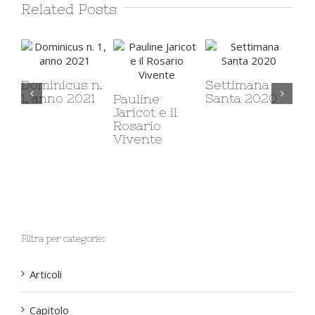
Related Posts
Dominicus n.
Settimana
1, anno 2021
Santa 2020
Pauline
Ca
Jaricot e il
cli
Rosario
da
Vivente
Filtra per categorie:
Articoli
Capitolo