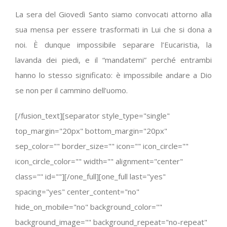
La sera del Giovedì Santo siamo convocati attorno alla
sua mensa per essere trasformati in Lui che si dona a
noi. È dunque impossibile separare l’Eucaristia, la
lavanda dei piedi, e il “mandatemi” perché entrambi
hanno lo stesso significato: è impossibile andare a Dio
se non per il cammino dell’uomo.
[/fusion_text][separator style_type="single"
top_margin="20px" bottom_margin="20px"
sep_color="" border_size="" icon="" icon_circle=""
icon_circle_color="" width="" alignment="center"
class="" id=""][/one_full][one_full last="yes"
spacing="yes" center_content="no"
hide_on_mobile="no" background_color=""
background_image="" background_repeat="no-repeat"