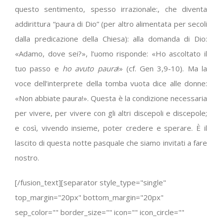
questo sentimento, spesso irrazionale:, che diventa
addirittura “paura di Dio” (per altro alimentata per secoli
dalla predicazione della Chiesa): alla domanda di Dio:
«Adamo, dove sei?», l’uomo risponde: «Ho ascoltato il
tuo passo e
ho avuto paura
!» (cf.
Gen 3,9-10
). Ma la
voce dell’interprete della tomba vuota dice alle donne:
«Non abbiate paura!». Questa è la condizione necessaria
per vivere, per vivere con gli altri discepoli e discepole;
e così, vivendo insieme, poter credere e sperare. È il
lascito di questa notte pasquale che siamo invitati a fare
nostro.
[/fusion_text][separator style_type="single"
top_margin="20px" bottom_margin="20px"
sep_color="" border_size="" icon="" icon_circle=""