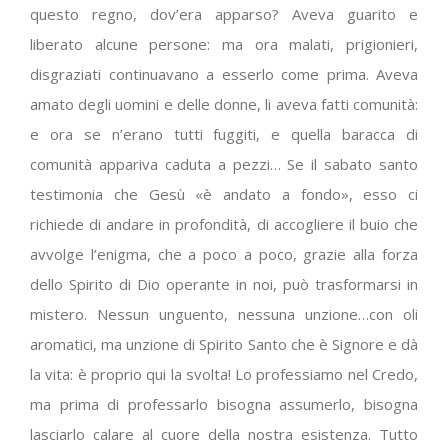
questo regno, dov’era apparso? Aveva guarito e
liberato alcune persone: ma ora malati, prigionieri,
disgraziati continuavano a esserlo come prima. Aveva
amato degli uomini e delle donne, li aveva fatti comunità:
e ora se n’erano tutti fuggiti, e quella baracca di
comunità appariva caduta a pezzi… Se il sabato santo
testimonia che Gesù «è andato a fondo», esso ci
richiede di andare in profondità, di accogliere il buio che
avvolge l’enigma, che a poco a poco, grazie alla forza
dello Spirito di Dio operante in noi, può trasformarsi in
mistero. Nessun unguento, nessuna unzione…con oli
aromatici, ma unzione di Spirito Santo che è Signore e dà
la vita: è proprio qui la svolta! Lo professiamo nel Credo,
ma prima di professarlo bisogna assumerlo, bisogna
lasciarlo calare al cuore della nostra esistenza. Tutto