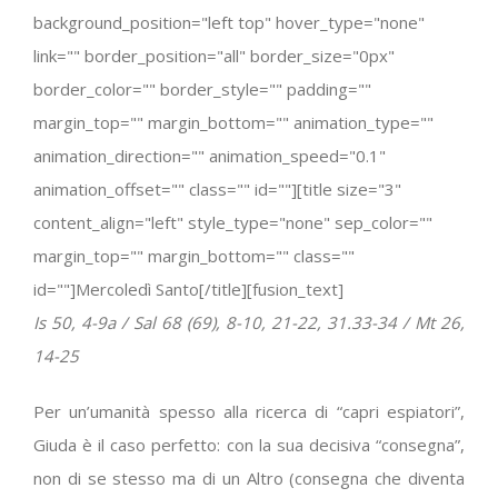
background_position="left top" hover_type="none"
link="" border_position="all" border_size="0px"
border_color="" border_style="" padding=""
margin_top="" margin_bottom="" animation_type=""
animation_direction="" animation_speed="0.1"
animation_offset="" class="" id=""][title size="3"
content_align="left" style_type="none" sep_color=""
margin_top="" margin_bottom="" class=""
id=""]Mercoledì Santo[/title][fusion_text]
Is 50, 4-9a / Sal 68 (69), 8-10, 21-22, 31.33-34 / Mt 26,
14-25
Per un’umanità spesso alla ricerca di “capri espiatori”,
Giuda è il caso perfetto: con la sua decisiva “consegna”,
non di se stesso ma di un Altro (consegna che diventa