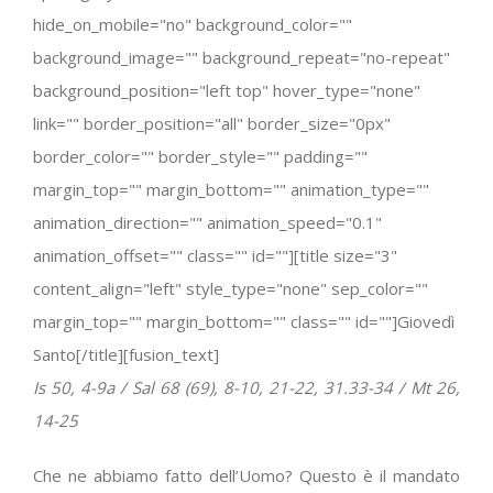
hide_on_mobile="no" background_color=""
background_image="" background_repeat="no-repeat"
background_position="left top" hover_type="none"
link="" border_position="all" border_size="0px"
border_color="" border_style="" padding=""
margin_top="" margin_bottom="" animation_type=""
animation_direction="" animation_speed="0.1"
animation_offset="" class="" id=""][title size="3"
content_align="left" style_type="none" sep_color=""
margin_top="" margin_bottom="" class="" id=""]Giovedì
Santo[/title][fusion_text]
Is 50, 4-9a / Sal 68 (69), 8-10, 21-22, 31.33-34 / Mt 26,
14-25
Che ne abbiamo fatto dell’Uomo? Questo è il mandato