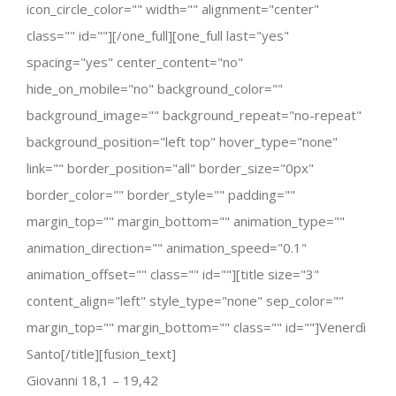
icon_circle_color="" width="" alignment="center"
class="" id=""][/one_full][one_full last="yes"
spacing="yes" center_content="no"
hide_on_mobile="no" background_color=""
background_image="" background_repeat="no-repeat"
background_position="left top" hover_type="none"
link="" border_position="all" border_size="0px"
border_color="" border_style="" padding=""
margin_top="" margin_bottom="" animation_type=""
animation_direction="" animation_speed="0.1"
animation_offset="" class="" id=""][title size="3"
content_align="left" style_type="none" sep_color=""
margin_top="" margin_bottom="" class="" id=""]Venerdì
Santo[/title][fusion_text]
Giovanni 18,1 – 19,42