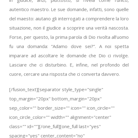
in giudice, anzi, piuttosto, si rivela come l’unico,
autentico maestro. Le sue domande, infatti, sono quelle
del maesto: aiutano gli interrogati a comprendere la loro
situazione, non il giudice a scoprire una verità nascosta.
Forse, per questo, la prima parola di Dio rivolta all’uomo
fu una domanda: “Adamo dove sei?”. A noi spetta
imparare ad ascoltare le domande che Dio ci rivolge.
Lasciare che ci disturbino. E, infine, nel profondo del
cuore, cercare una risposta che ci converta davvero.
[/fusion_text][separator style_type="single"
top_margin="20px" bottom_margin="20px"
sep_color="" border_size="" icon="" icon_circle=""
icon_circle_color="" width="" alignment="center"
class="" id=""][/one_full][one_full last="yes"
spacing="yes" center_content="no"