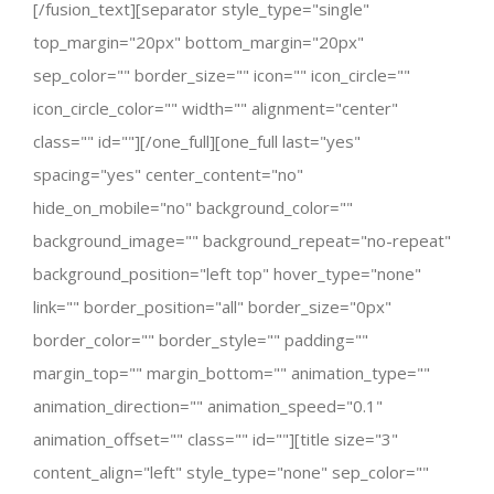
[/fusion_text][separator style_type="single"
top_margin="20px" bottom_margin="20px"
sep_color="" border_size="" icon="" icon_circle=""
icon_circle_color="" width="" alignment="center"
class="" id=""][/one_full][one_full last="yes"
spacing="yes" center_content="no"
hide_on_mobile="no" background_color=""
background_image="" background_repeat="no-repeat"
background_position="left top" hover_type="none"
link="" border_position="all" border_size="0px"
border_color="" border_style="" padding=""
margin_top="" margin_bottom="" animation_type=""
animation_direction="" animation_speed="0.1"
animation_offset="" class="" id=""][title size="3"
content_align="left" style_type="none" sep_color=""