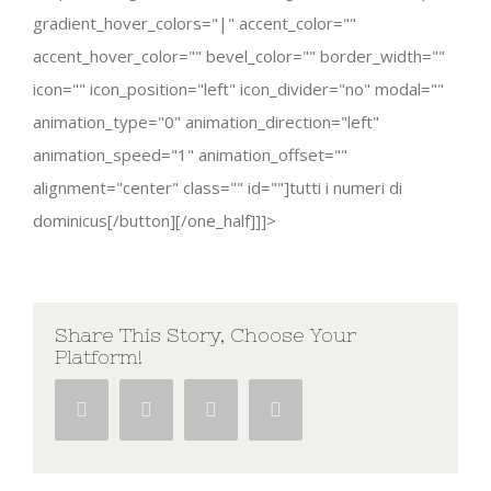
gradient_hover_colors="|" accent_color=""
accent_hover_color="" bevel_color="" border_width=""
icon="" icon_position="left" icon_divider="no" modal=""
animation_type="0" animation_direction="left"
animation_speed="1" animation_offset=""
alignment="center" class="" id=""]tutti i numeri di
dominicus[/button][/one_half]]]>
Share This Story, Choose Your
Platform!
Facebook
Twitter
Google+
Pinterest