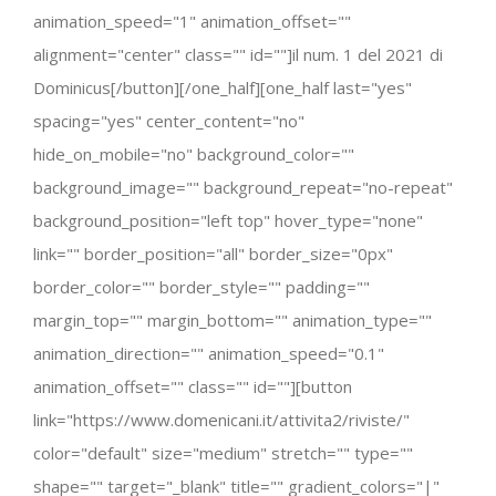
animation_speed="1" animation_offset=""
alignment="center" class="" id=""]il num. 1 del 2021 di
Dominicus[/button][/one_half][one_half last="yes"
spacing="yes" center_content="no"
hide_on_mobile="no" background_color=""
background_image="" background_repeat="no-repeat"
background_position="left top" hover_type="none"
link="" border_position="all" border_size="0px"
border_color="" border_style="" padding=""
margin_top="" margin_bottom="" animation_type=""
animation_direction="" animation_speed="0.1"
animation_offset="" class="" id=""][button
link="https://www.domenicani.it/attivita2/riviste/"
color="default" size="medium" stretch="" type=""
shape="" target="_blank" title="" gradient_colors="|"