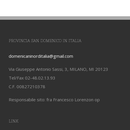
PROVINCIA SAN DOMENICO IN ITALIA
domenicaninorditalia@gmail.com
Via Giuseppe Antonio Sassi, 3, MILANO, MI 20123
Tel/Fax 02-48.02.13.93
C.F. 00827210378
Responsabile sito: fra Francesco Lorenzon op
LINK