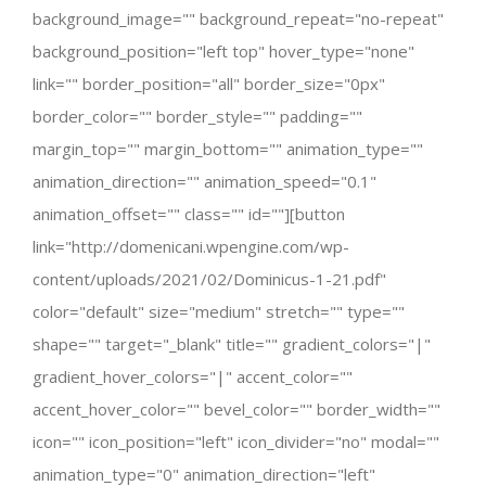
background_image="" background_repeat="no-repeat"
background_position="left top" hover_type="none"
link="" border_position="all" border_size="0px"
border_color="" border_style="" padding=""
margin_top="" margin_bottom="" animation_type=""
animation_direction="" animation_speed="0.1"
animation_offset="" class="" id=""][button
link="http://domenicani.wpengine.com/wp-
content/uploads/2021/02/Dominicus-1-21.pdf"
color="default" size="medium" stretch="" type=""
shape="" target="_blank" title="" gradient_colors="|"
gradient_hover_colors="|" accent_color=""
accent_hover_color="" bevel_color="" border_width=""
icon="" icon_position="left" icon_divider="no" modal=""
animation_type="0" animation_direction="left"