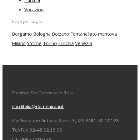
Vocazioni
Filtra per luogo:
Bergamo
Bologna
Bolzano
Fontanellato
mantova
Milano
Smirne
Torino
Turchia
Venezia
Provincia San Domenico in Italia
norditalia@domenicani.it
Via Giuseppe Antonio Sassi, 3, MILANO, MI 20123
Tel/Fax 02-48.02.13.93
C.F. 00827210378