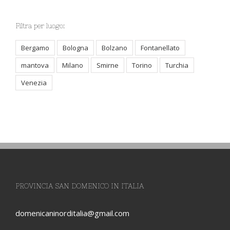
Filtra per luogo:
Bergamo
Bologna
Bolzano
Fontanellato
mantova
Milano
Smirne
Torino
Turchia
Venezia
PROVINCIA SAN DOMENICO IN ITALIA
domenicaninorditalia@gmail.com