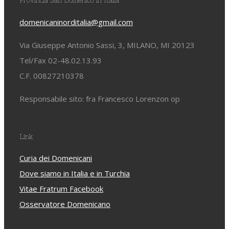
Provincia San Domenico in Italia
domenicaninorditalia@gmail.com
Via Giuseppe Antonio Sassi, 3, MILANO, MI 20123
Tel/Fax 02-48.02.13.93
C.F. 00827210378
Responsabile sito: fra Francesco Lorenzon op
Link
Curia dei Domenicani
Dove siamo in Italia e in Turchia
Vitae Fratrum Facebook
Osservatore Domenicano