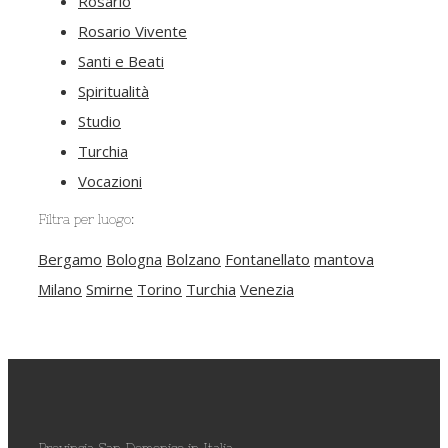
Rosario
Rosario Vivente
Santi e Beati
Spiritualità
Studio
Turchia
Vocazioni
Filtra per luogo:
Bergamo
Bologna
Bolzano
Fontanellato
mantova
Milano
Smirne
Torino
Turchia
Venezia