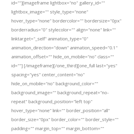
id=""][imageframe lightbox="no" gallery_id=""
lightbox_image="" style_type="none"
hover_type="none" bordercolor="" bordersize="0px"
borderradius="0" stylecolor="" align="none" link=""
linktarget="_self" animation_type="0"
animation_direction="down" animation_speed="0.1"
animation_offset="" hide_on_mobile="no" class=""
id=""]
[/imageframe][/one_third][one_full last="yes"
spacing="yes" center_content="no"
hide_on_mobile="no" background_color=""
background_image="" background_repeat="no-
repeat" background_position="left top"
hover_type="none" link="" border_position="all"
border_size="0px" border_color="" border_style=""
padding="" margin_top="" margin_bottom=""