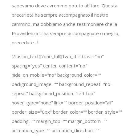
sapevamo dove avremmo potuto abitare. Questa
precarietà ha sempre accompagnato il nostro
cammino, ma dobbiamo anche testimoniare che la
Provvidenza ci ha sempre accompagnate o meglio,
precedute…!
[/fusion_text][/one_full][two_third last="no"
spacing="yes" center_content="no"
hide_on_mobile="no" background_color=""
background_image="" background_repeat="no-
repeat" background_position="left top"
hover_type="none" link="" border_position="all"
border_size="0px" border_color="" border_style=""
padding="" margin_top="" margin_bottom=""
animation_type="" animation_direction=""