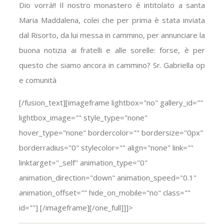
Dio vorrà!! Il nostro monastero è intitolato a santa
Maria Maddalena, colei che per prima è stata inviata
dal Risorto, da lui messa in cammino, per annunciare la
buona notizia ai fratelli e alle sorelle: forse, è per
questo che siamo ancora in cammino? Sr. Gabriella op
e comunità
[/fusion_text][imageframe lightbox="no" gallery_id=""
lightbox_image="" style_type="none"
hover_type="none" bordercolor="" bordersize="0px"
borderradius="0" stylecolor="" align="none" link=""
linktarget="_self" animation_type="0"
animation_direction="down" animation_speed="0.1"
animation_offset="" hide_on_mobile="no" class=""
id=""]
[/imageframe][/one_full]]]>