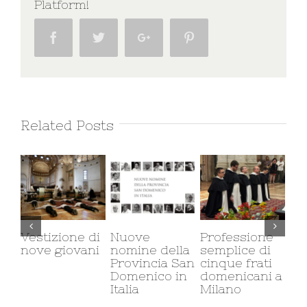
Platform!
Facebook
Twitter
Google+
Pinterest
Related Posts
ione di
Nuove
Professione
Il carcere e i
giovani
nomine della
semplice di
carcere
Provincia San
cinque frati
minorile:
Domenico in
domenicani a
corso di eti
Italia
Milano
sociale