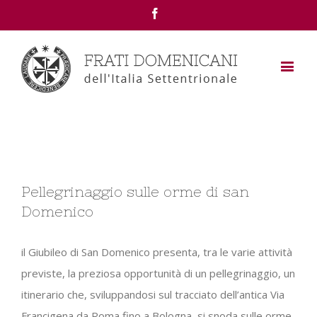
Facebook
View
Pellegrinaggio sulle orme di san
Larger
Domenico
Image
il Giubileo di San Domenico presenta, tra le varie attività
previste, la preziosa opportunità di un pellegrinaggio, un
itinerario che, sviluppandosi sul tracciato dell’antica Via
Francigena da Roma fino a Bologna, si snoda sulle orme