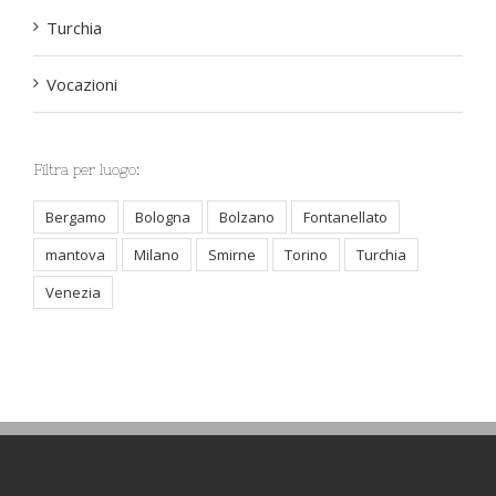
Turchia
Vocazioni
Filtra per luogo:
Bergamo
Bologna
Bolzano
Fontanellato
mantova
Milano
Smirne
Torino
Turchia
Venezia