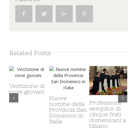
Facebook
Twitter
Google+
Pinterest
Related Posts
Vestizione di
nove giovani
Nuove
Il 
Professione
nomine della
ca
semplice di
Provincia San
mi
cinque frati
Domenico in
co
domenicani a
Italia
so
Milano