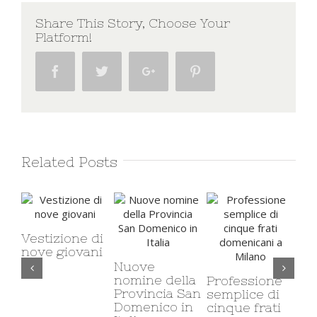
Share This Story, Choose Your
Platform!
Facebook
Twitter
Google+
Pinterest
Related Posts
Vestizione di
nove giovani
Nuove
Il 
nomine della
ca
Professione
Provincia San
mi
semplice di
Domenico in
co
cinque frati