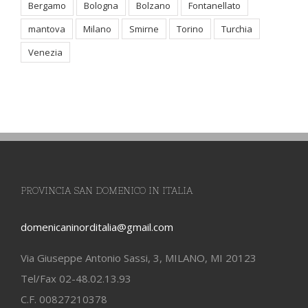
Bergamo
Bologna
Bolzano
Fontanellato
mantova
Milano
Smirne
Torino
Turchia
Venezia
PROVINCIA SAN DOMENICO IN ITALIA
domenicaninorditalia@gmail.com
Via Giuseppe Antonio Sassi, 3, MILANO, MI 20123
Tel/Fax 02-48.02.13.93
C.F. 00827210378