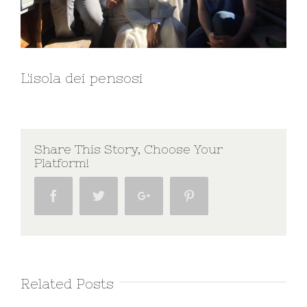
L'isola dei pensosi
Share This Story, Choose Your
Platform!
Facebook
Twitter
Google+
Pinterest
Related Posts