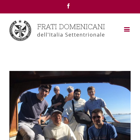
Facebook
View
Larger
Image