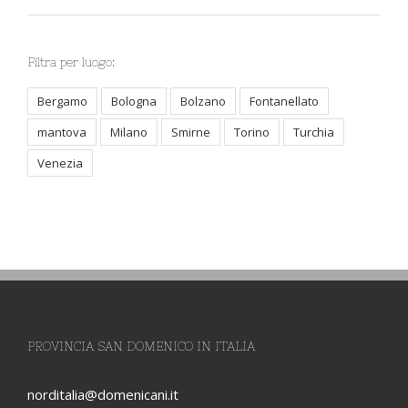
Vocazioni
Filtra per luogo:
Bergamo
Bologna
Bolzano
Fontanellato
mantova
Milano
Smirne
Torino
Turchia
Venezia
PROVINCIA SAN DOMENICO IN ITALIA
norditalia@domenicani.it