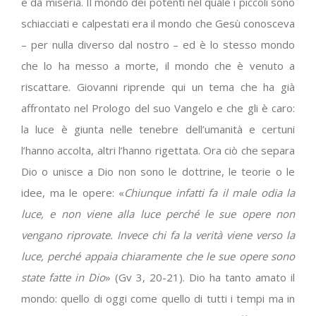
e da miseria. Il mondo dei potenti nel quale i piccoli sono
schiacciati e calpestati era il mondo che Gesù conosceva
– per nulla diverso dal nostro – ed è lo stesso mondo
che lo ha messo a morte, il mondo che è venuto a
riscattare. Giovanni riprende qui un tema che ha già
affrontato nel Prologo del suo Vangelo e che gli è caro:
la luce è giunta nelle tenebre dell’umanità e certuni
l’hanno accolta, altri l’hanno rigettata. Ora ciò che separa
Dio o unisce a Dio non sono le dottrine, le teorie o le
idee, ma le opere: «
Chiunque infatti fa il male odia la
luce, e non viene alla luce perché le sue opere non
vengano riprovate. Invece chi fa la verità viene verso la
luce, perché appaia chiaramente che le sue opere sono
state fatte in Dio
» (Gv
3, 20-21). Dio ha tanto amato il
mondo: quello di oggi come quello di tutti i tempi ma in