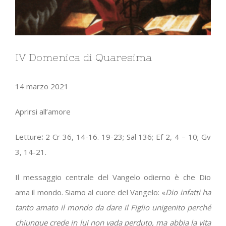
IV Domenica di Quaresima
14 marzo 2021
Aprirsi all’amore
Letture
:
2 Cr 36, 14-16. 19-23; Sal 136; Ef 2, 4 – 10; Gv
3, 14-21.
Il messaggio centrale del Vangelo odierno è che Dio
ama il mondo. Siamo al cuore del Vangelo: «
Dio infatti ha
tanto amato il mondo da dare il Figlio unigenito perché
chiunque crede in lui non vada perduto, ma abbia la vita