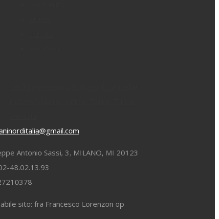
Spiritualità
Studio
Turchia
Vocazioni
Filtra per luogo:
Bergamo
Bologna
Bolzano
Fontanellato
mantova
Milano
Smirne
Torino
Turchia
Venezia
ninorditalia@gmail.com
eppe Antonio Sassi, 3, MILANO, MI 20123
02-48.02.13.93
827210378
bile sito: fra Francesco Lorenzon op