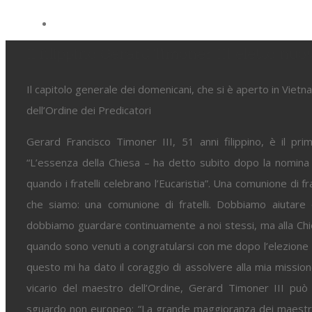
View
Larger
Il filippino Gerard Timoner III eletto n
Image
Il capitolo generale dei domenicani, che si è aperto in Viet
dell’Ordine dei Predicatori
Gerard Francisco Timoner III, 51 anni filippino, è il pr
“L’essenza della Chiesa – ha detto subito dopo la nomina
quando i fratelli celebrano l’Eucaristia”. Una comunione di f
che siamo: una comunione di fratelli. Dobbiamo aiutar
dobbiamo guardare continuamente a noi stessi, ma alla Chies
quando sono venuti a congratularsi con me dopo l’elezione
questo mi ha dato il coraggio di assolvere alla mia missi
vicario del maestro dell’Ordine, Gerard Timoner III può
sguardo non europeo: “La grande maggioranza dei maestri d