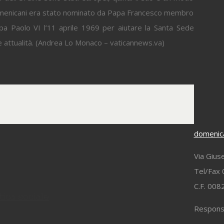
domenicani era stato nominato da Papa Francesco membro
apa Paolo VI l’11 aprile 1969 per aiutare la Santa Sede
 e attualità. (Andrea Lo Monaco – vaticannews.va)
domenica
Via Gius
Tel/Fax 
C.F. 00
tica sociale
Responsa