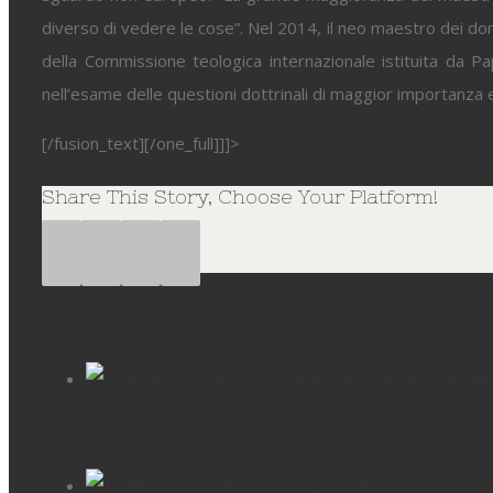
diverso di vedere le cose”. Nel 2014, il neo maestro dei 
della Commissione teologica internazionale istituita da P
nell’esame delle questioni dottrinali di maggior importanza
[/fusion_text][/one_full]]]>
Share This Story, Choose Your Platform!
Facebook
Twitter
Google+
Pinterest
Related Posts
Il carcere e il carcere minorile: corso di e