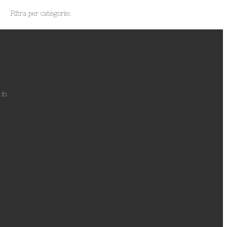
Filtra per categorie:
Articoli
Capitolo
Eventi
Giubileo 2016
Giubileo 2021
 in
Giustizia e Pace
Laici
Pastorale Giovanile
Predicazione
Preghiera
Rosario
Rosario Vivente
Santi e Beati