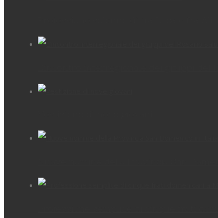
Professione solenne di fra Luca e fra Ali
L’incontro interregionale dei gruppi del 
Vestizione di nove giovani
Nuove nomine della Provincia San Domenic
Professione semplice di cinque frati dom