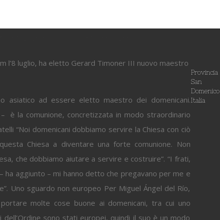
uovo maestro dei domenicani
nam l’8 luglio, ha eletto Gerard Timoner III nuovo maestro
Provincia
San
Domenico
imo asiatico ad essere eletto maestro dei domenicani.
Italia
 – è la comunione, concretizzata in modo straordinario
ratelli “Noi domenicani dobbiamo servire la Chiesa con ciò
e questa Chiesa a diventare una forte comunione. Non
a, che dobbiamo aiutare a servire e costruire”. “I frati,
 – ha aggiunto – mi hanno detto che pregavano per me e
one”. Uno sguardo non europeo Per Miguel Ángel del Río,
 portare molte cose buone ai domenicani, tra cui uno
ell’Ordine sono stati europei, quindi il suo è un modo