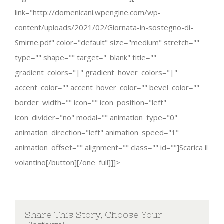
link="http://domenicani.wpengine.com/wp-
content/uploads/2021/02/Giornata-in-sostegno-di-
Smirne.pdf" color="default" size="medium" stretch=""
type="" shape="" target="_blank" title=""
gradient_colors="|" gradient_hover_colors="|"
accent_color="" accent_hover_color="" bevel_color=""
border_width="" icon="" icon_position="left"
icon_divider="no" modal="" animation_type="0"
animation_direction="left" animation_speed="1"
animation_offset="" alignment="" class="" id=""]Scarica il
volantino[/button][/one_full]]]>
Share This Story, Choose Your