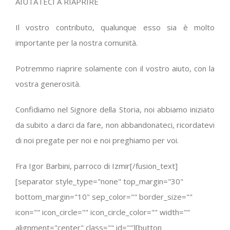
AIUTATECI A RIAPRIRE
Il vostro contributo, qualunque esso sia è molto
importante per la nostra comunità.
Potremmo riaprire solamente con il vostro aiuto, con la
vostra generosità.
Confidiamo nel Signore della Storia, noi abbiamo iniziato
da subito a darci da fare, non abbandonateci, ricordatevi
di noi pregate per noi e noi preghiamo per voi.
Fra Igor Barbini, parroco di Izmir[/fusion_text]
[separator style_type="none" top_margin="30"
bottom_margin="10" sep_color="" border_size=""
icon="" icon_circle="" icon_circle_color="" width=""
alignment="center" class="" id=""][button