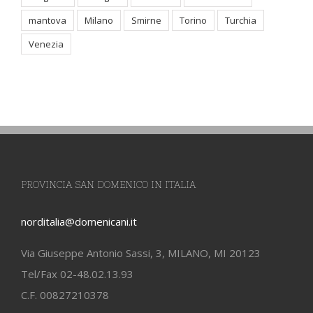
mantova
Milano
Smirne
Torino
Turchia
Venezia
PROVINCIA SAN DOMENICO IN ITALIA
norditalia@domenicani.it
Via Giuseppe Antonio Sassi, 3, MILANO, MI 20123
Tel/Fax 02-48.02.13.93
C.F. 00827210378