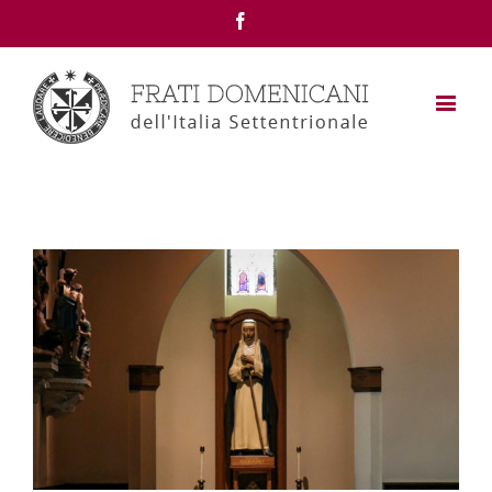
Facebook
View
Larger
Image