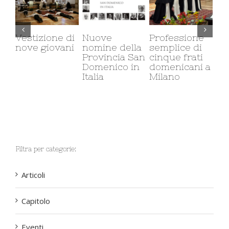
Vestizione di
Nuove
Professione
Il 
nove giovani
nomine della
semplice di
ca
Provincia San
cinque frati
mi
Domenico in
domenicani a
co
Italia
Milano
so
Filtra per categorie:
Articoli
Capitolo
Eventi