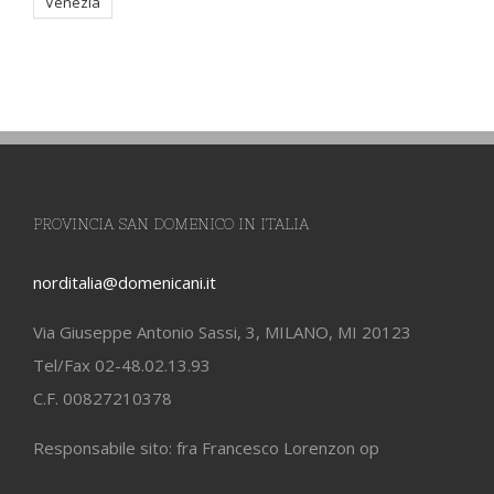
Venezia
PROVINCIA SAN DOMENICO IN ITALIA
norditalia@domenicani.it
Via Giuseppe Antonio Sassi, 3, MILANO, MI 20123
Tel/Fax 02-48.02.13.93
C.F. 00827210378
Responsabile sito: fra Francesco Lorenzon op