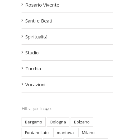
Rosario Vivente
Santi e Beati
Spiritualità
Studio
Turchia
Vocazioni
st
Filtra per luogo:
Bergamo
Bologna
Bolzano
Fontanellato
mantova
Milano