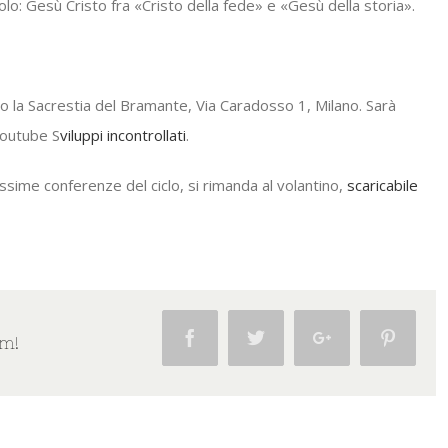
olo: Gesù Cristo fra «Cristo della fede» e «Gesù della storia».
so la Sacrestia del Bramante, Via Caradosso 1, Milano. Sarà
youtube S
viluppi incontrollati
.
ssime conferenze del ciclo, si rimanda al volantino,
scaricabile
Facebook
Twitter
Google+
Pintere
rm!