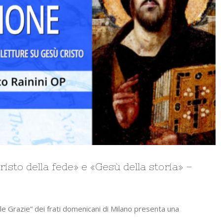
isto della fede» e «Gesù della storia» –
“Alle Grazie” dei frati domenicani di Milano presenta una