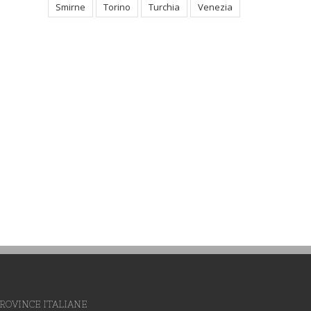
Smirne
Torino
Turchia
Venezia
Varazze,
ale: I
5-7 settembre – Biella,
i nel
Convegno Nazionale delle
Fraternite Laiche
Domenicane d’Italia dedicato
a San Pier Giorgio Frassati