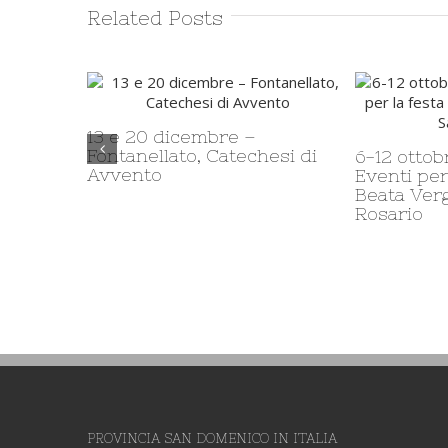
Related Posts
obre – Fontanellato,
11 ottobre – Milano, VeLo: La
er la festa della
Veronica e la Lombardia. Un
ergine del Santo
affetto che si fa strada