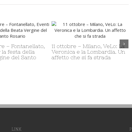
27 settembre – Bologna,
Opmeetings
Da 9/06 a 13/07 – 
Mostra internazion
miracoli eucaristic
mondo