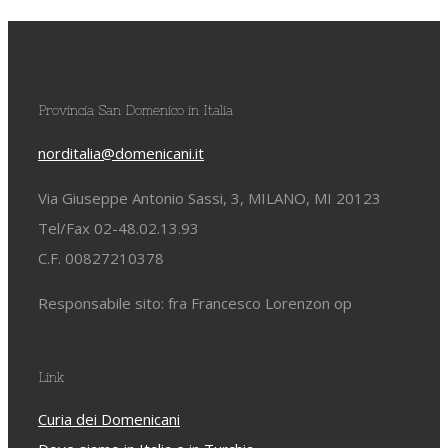
Provincia San Domenico in Italia
norditalia@domenicani.it
Via Giuseppe Antonio Sassi, 3, MILANO, MI 20123
Tel/Fax 02-48.02.13.93
C.F. 00827210378
Responsabile sito: fra Francesco Lorenzon op
Link
Curia dei Domenicani