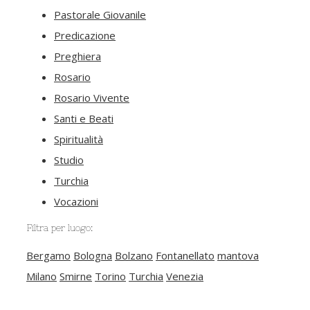
Pastorale Giovanile
Predicazione
Preghiera
Rosario
Rosario Vivente
Santi e Beati
Spiritualità
Studio
Turchia
Vocazioni
Filtra per luogo:
Bergamo
Bologna
Bolzano
Fontanellato
mantova
Milano
Smirne
Torino
Turchia
Venezia