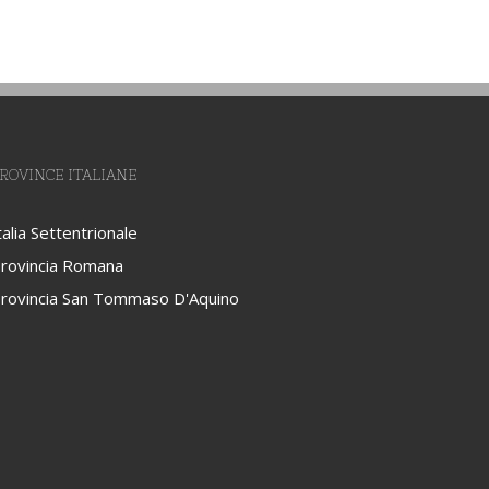
ROVINCE ITALIANE
talia Settentrionale
rovincia Romana
rovincia San Tommaso D'Aquino