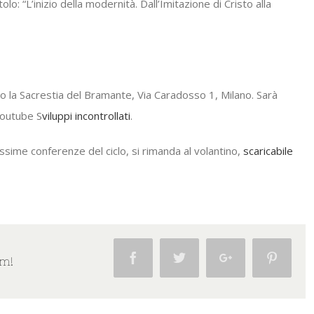
: “L’inizio della modernità. Dall’Imitazione di Cristo alla
so la Sacrestia del Bramante, Via Caradosso 1, Milano. Sarà
youtube S
viluppi incontrollati
.
ssime conferenze del ciclo, si rimanda al volantino,
scaricabile
Facebook
Twitter
Google+
Pintere
rm!