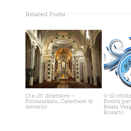
Related Posts
ellato,
11 ottobre – Milano, VeLo: La
27 settembr
lla
Veronica e la Lombardia. Un
Opmeeting
nto
affetto che si fa strada