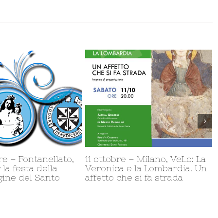
e – Bologna,
Da 9/06 a 13/07 – Varazze,
5
s
Mostra internazionale: I
C
miracoli eucaristici nel
F
mondo
D
a