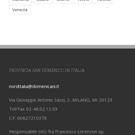
Venezia
PROVINCIA SAN DOMENICO IN ITALIA
norditalia@domenicani.it
Via Giuseppe Antonio Sassi, 3, MILANO, MI 20123
Tel/Fax 02-48.02.13.93
C.F. 00827210378
Responsabile sito: fra Francesco Lorenzon op