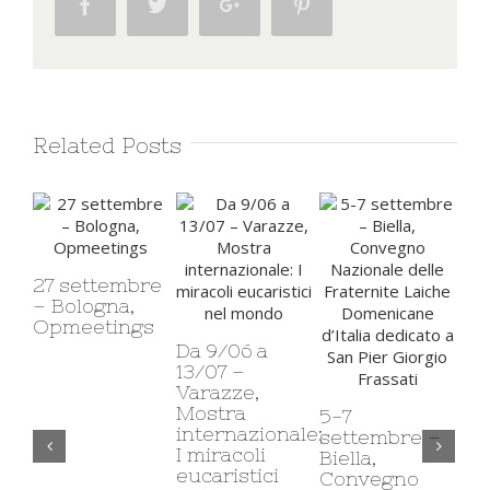
Facebook
Twitter
Google+
Pinterest
Related Posts
27 settembre
– Bologna,
13
Opmeetings
di
Da 9/06 a
Fo
13/07 –
Ca
Varazze,
Av
Mostra
5-7
internazionale:
settembre –
I miracoli
Biella,
eucaristici
Convegno