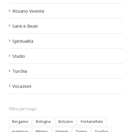
Rosario Vivente
Santi e Beati
Spiritualità
Studio
Turchia
Vocazioni
Filtra per luogo:
Bergamo
Bologna
Bolzano
Fontanellato
mantova
Milano
Smirne
Torino
Turchia