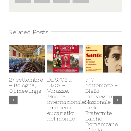
Related Posts
27 settembre
Da 9/06 a
5-7
13
– Bologna,
13/07 –
settembre –
di
Opmeetings
Varazze,
Biella,
Fo
Mostra
Convegno
Ca
internazionale:
Nazionale
Av
I miracoli
delle
eucaristici
Fraternite
nel mondo
Laiche
Domenicane
d’Italia