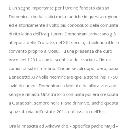
È un segno importante per l’Ordine fondato da san
Domenico, che ha radici molto antiche in questa regione
ed è storicamente il volto più conosciuto della comunità
di rito latino dell’Iraq. I primi Domenicani arrivarono già
all’epoca delle Crociate, nel XIII secolo, stabilendo il loro
convento proprio a Mosul. Fu una presenza che durò
poco: nel 1291 – con la sconfitta dei crociati – l’intera
comunità subì il martirio. Cinque secoli dopo, però, papa
Benedetto XIV volle ricominciare quella storia: nel 1750
inviò di nuovo i Domenicani a Mosul e da allora vi erano
sempre rimasti. Un’altra loro comunità poi era cresciuta
a Qaraqosh, sempre nella Piana di Ninive, anche questa
spazzata via nell’estate 2014 dall’assalto dell’Isis.
Ora la rinascita ad Ankawa che – specifica padre Majid –