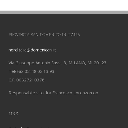
PROVINCIA SAN DOMENICO IN ITALIA
norditalia@domenicani.it
Via Giuseppe Antonio Sassi, 3, MILANO, MI 20123
Tel/Fax 02-48.02.13.93
C.F. 00827210378
Responsabile sito: fra Francesco Lorenzon op
LINK