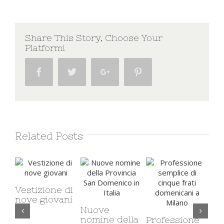
Share This Story, Choose Your
Platform!
Facebook
Twitter
Google+
Pinterest
Related Posts
Vestizione di
nove giovani
Nuove
Il 
nomine della
Professione