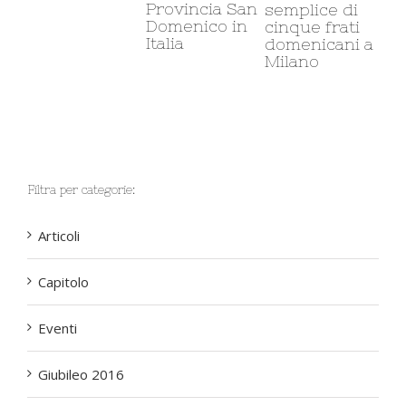
ca
Provincia San
semplice di
mi
Domenico in
cinque frati
co
Italia
domenicani a
so
Milano
Filtra per categorie:
Articoli
Capitolo
Eventi
Giubileo 2016