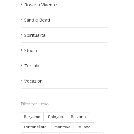
Rosario Vivente
Santi e Beati
Spiritualità
Studio
Turchia
Vocazioni
st
Filtra per luogo:
Bergamo
Bologna
Bolzano
Fontanellato
mantova
Milano