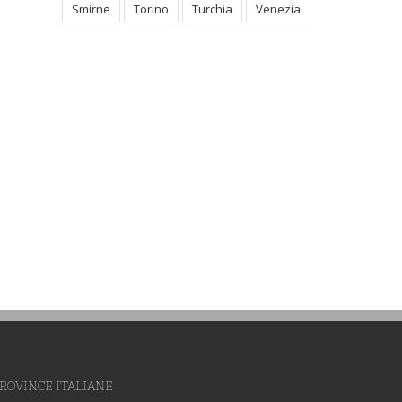
Smirne
Torino
Turchia
Venezia
Vestizione di nove giovani
Nuove nomine della
Provincia San Domen
Italia
ROVINCE ITALIANE