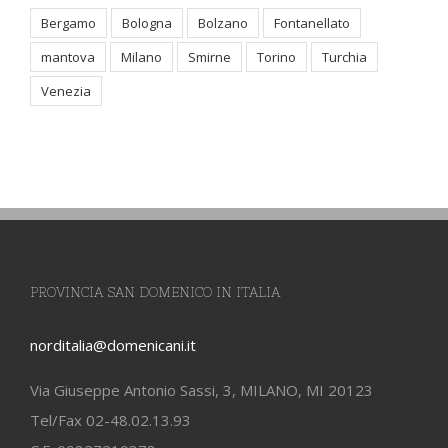
Bergamo
Bologna
Bolzano
Fontanellato
mantova
Milano
Smirne
Torino
Turchia
Venezia
PROVINCIA SAN DOMENICO IN ITALIA
norditalia@domenicani.it
Via Giuseppe Antonio Sassi, 3, MILANO, MI 20123
Tel/Fax 02-48.02.13.93