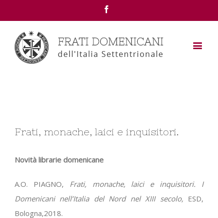
Facebook
View
Frati, monache, laici e inquisitori.
Larger
Image
Novità librarie domenicane
A.O. PIAGNO,
Frati, monache, laici e inquisitori. I
Domenicani nell’Italia del Nord nel XIII secolo,
ESD,
Bologna,2018.