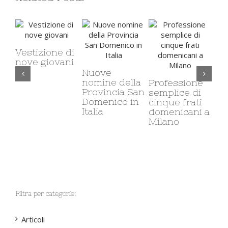
Vestizione di
nove giovani
Nuove
Il 
nomine della
ca
Professione
Provincia San
mi
semplice di
Domenico in
co
cinque frati
Italia
so
domenicani a
Milano
Filtra per categorie:
Articoli