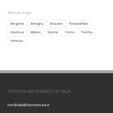
Filtra per luogo:
Bergamo
Bologna
Bolzano
Fontanellato
mantova
Milano
Smirne
Torino
Turchia
Venezia
PROVINCIA SAN DOMENICO IN ITALIA
norditalia@domenicani.it