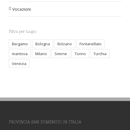
Vocazioni
Filtra per luogo:
Bergamo
Bologna
Bolzano
Fontanellato
mantova
Milano
Smirne
Torino
Turchia
Venezia
PROVINCIA SAN DOMENICO IN ITALIA