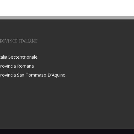
ROVINCE ITALIANE
talia Settentrionale
rovincia Romana
rovincia San Tommaso D'Aquino