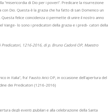
ella “misericordia di Dio per i poveri”. Predicare la risurrezione
 con Dio. Questa è la grazia che ha fatto di san Domenico un
. Questa felice coincidenza ci permette di unire il nostro anno
del Vange- lo sono i predicatori della grazia e i predi- catori della
ei Predicatori, 1216-2016, di p. Bruno Cadoré OP, Maestro
o in Italia”, fra’ Fausto Arici OP,
in occasione dell’apertura
del
rdine dei Predicatori (1216-2016)
rtura degli eventi giubilari e alla celebrazione della Santa