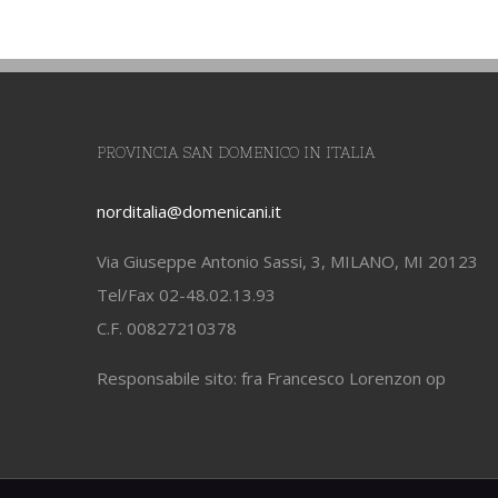
PROVINCIA SAN DOMENICO IN ITALIA
norditalia@domenicani.it
Via Giuseppe Antonio Sassi, 3, MILANO, MI 20123
Tel/Fax 02-48.02.13.93
C.F. 00827210378
Responsabile sito: fra Francesco Lorenzon op