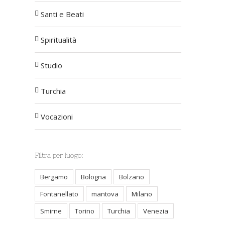
Santi e Beati
Spiritualità
Studio
Turchia
Vocazioni
Filtra per luogo:
Bergamo
Bologna
Bolzano
Fontanellato
mantova
Milano
Smirne
Torino
Turchia
Venezia