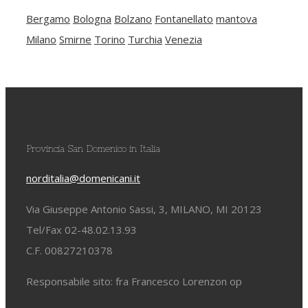
Bergamo
Bologna
Bolzano
Fontanellato
mantova
Milano
Smirne
Torino
Turchia
Venezia
Provincia San Domenico in Italia
norditalia@domenicani.it
Via Giuseppe Antonio Sassi, 3, MILANO, MI 20123
Tel/Fax 02-48.02.13.93
C.F. 00827210378
Responsabile sito: fra Francesco Lorenzon op