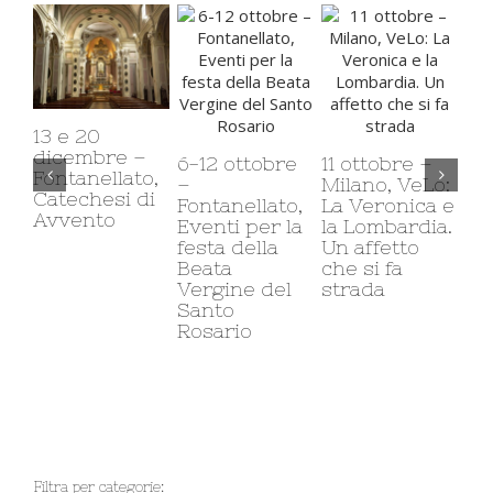
27
– 
13 e 20
Op
dicembre –
6-12 ottobre
11 ottobre –
Fontanellato,
–
Milano, VeLo:
Catechesi di
Fontanellato,
La Veronica e
Avvento
Eventi per la
la Lombardia.
festa della
Un affetto
Beata
che si fa
Vergine del
strada
Santo
Rosario
Filtra per categorie: