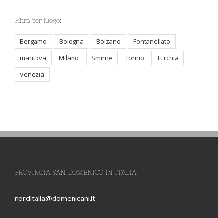
Filtra per luogo:
Bergamo
Bologna
Bolzano
Fontanellato
mantova
Milano
Smirne
Torino
Turchia
Venezia
PROVINCIA SAN DOMENICO IN ITALIA
norditalia@domenicani.it