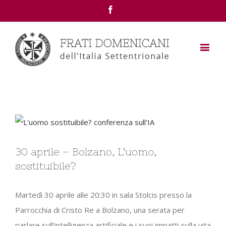
Facebook
View
Larger
30 aprile – Bolzano, L’uomo,
Image
sostituibile?
Martedì 30 aprile alle 20:30 in sala Stolcis presso la
Parrocchia di Cristo Re a Bolzano, una serata per
parlare sull’intelligenza artificiale e i suoi impatti sulla vita